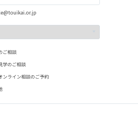
@touikai.or.jp
のご相談
見学のご相談
オンライン相談のご予約
他